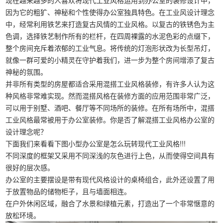
现在越来越多的人喜欢将现代工业风格运用到办公室的装修设计中，
因为它的粗犷、神秘和个性使得办公室独具特色。在工业风设计理念
中，经常利用铁艺来打造复古风情的工业风格。以复古的铁锈色为主
色调，选择铁艺制作所有的栏杆，在四周裸露的水泥色彩的点缀下，
整个房间充斥着浓郁的工业气息。将传统的灯泡形状改为长型吊灯，
就像一群可爱的小精灵在守护着我们，进一步为整个房间增添了复古
神秘的氛围。
并非所有类型的房屋都适合采用混搭工业风格装修，有许多人认为这
种风格非常难实现。然而混搭风格在装修方面的应用范围非常广泛，
可以用于别墅、酒吧、餐厅等不同场所的装修。在所有场所中，混搭
工业风格最常被用于办公室装修。你是否了解混搭工业风格办公室的
设计理念呢？
下面我们来看看下图小型办公室是怎么玩转现代工业风格!!!
不同深度的框架又采用不同深浅的灰色进行上色，从而使得空间具有
很好的层次感。
办公室的主要摆设是带有现代风格设计的桌椅组合，此外还设置了用
于放置物品的储物柜子，且与墙面相连。
在户外休闲区域，融合了水景和绿植元素，打造出了一个非常惬意的
放松环境。