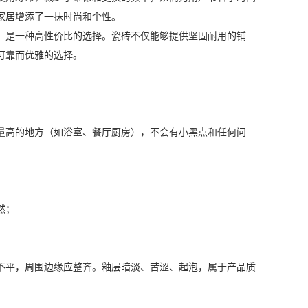
家居增添了一抹时尚和个性。
，是一种高性价比的选择。瓷砖不仅能够提供坚固耐用的铺
可靠而优雅的选择。
量高的地方（如浴室、餐厅厨房），不会有小黑点和任何问
然；
不平，周围边缘应整齐。釉层暗淡、苦涩、起泡，属于产品质