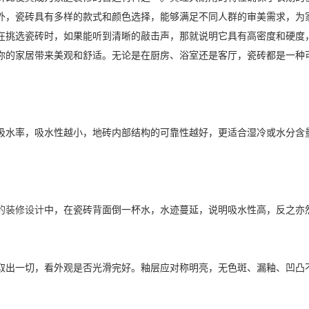
外，瓷砖具有多样的款式和颜色选择，能够满足不同人群的审美需求，为
在挑选瓷砖时，如果能听到清晰的敲击声，那就说明它具有高密度和硬度
你的家居带来美观和舒适。无论是在厨房、浴室还是客厅，瓷砖都是一种
吸水率，吸水性越小，地砖内部结构的可靠性越好，更适合湿冷或水分含
的装修设计
中，在瓷砖背面倒一杯水，水迹蔓延，说明吸水性高，反之亦
取出一切，看外观是否光滑完好。釉层应对称明亮，无色斑、漏釉、凹凸