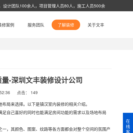
设计团队100余人，项目管理人员80人，施工人员500余
术与管理服务。
装修案例
服务团队
了解装修
关于文丰
自定义链接1
/
自定义链接2
量-深圳文丰装修设计公司
2:36
点击：
149
地布局来选择。以下是镇汉室内装修的相关介绍。
满足自己喜好的同时也能满足房间功能的需求以及场地布局
在
线
之一，其颜色、图案、纹路等各方面都会对整个空间的氛围产
客